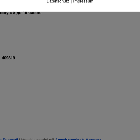
|
Datenschutz
Impressum
цу с 8 до 19 часов.
1 409319
ат Русский
|
Verschlagwortet mit
Anwalt russisch
,
Адвокат