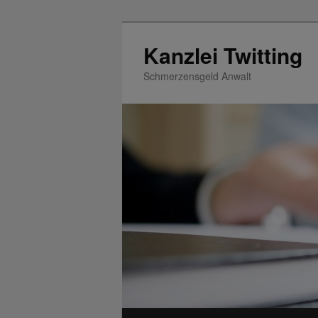
Zum
Zum
Inhalt
sekundären
Kanzlei Twitting
wechseln
Inhalt
Schmerzensgeld Anwalt
wechseln
Hauptmenü