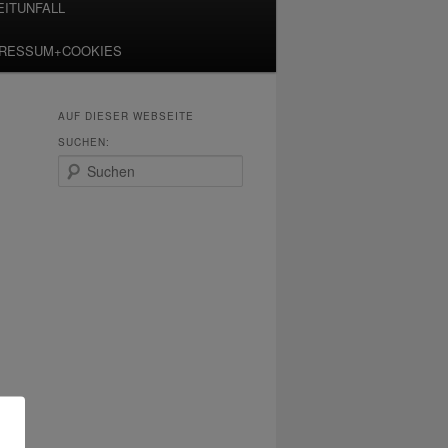
EITUNFALL
PRESSUM+COOKIES
AUF DIESER WEBSEITE
SUCHEN:
S
u
c
h
e
n