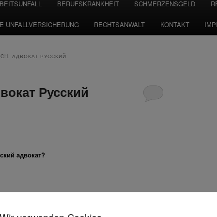
BEITSUNFALL
BERUFSKRANKHEIT
SCHMERZENSGELD
R
TE UNFALLVERSICHERUNG
RECHTSANWALT
KONTAKT
IM
CH. АДВОКАТ РУССКИЙ
двокат Русский
ский адвокат?
иттинга оказывает правовую помощь
ном происшествии (аварии).