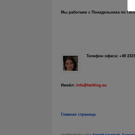
Мы работаем с Понедельника по Пятни
Телефон офиса: +49 233
Имейл:
info@twitting.eu
Главная страница
Veröffentlicht unter
Anwalt russisch. Адвок