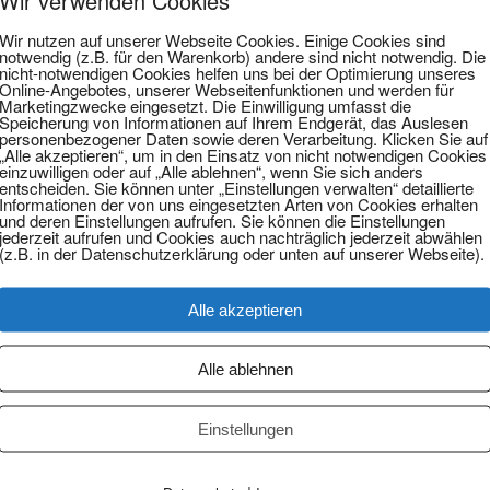
Wir verwenden Cookies
Wir nutzen auf unserer Webseite Cookies. Einige Cookies sind
notwendig (z.B. für den Warenkorb) andere sind nicht notwendig. Die
nicht-notwendigen Cookies helfen uns bei der Optimierung unseres
Online-Angebotes, unserer Webseitenfunktionen und werden für
Marketingzwecke eingesetzt. Die Einwilligung umfasst die
Speicherung von Informationen auf Ihrem Endgerät, das Auslesen
personenbezogener Daten sowie deren Verarbeitung. Klicken Sie auf
„Alle akzeptieren“, um in den Einsatz von nicht notwendigen Cookies
einzuwilligen oder auf „Alle ablehnen“, wenn Sie sich anders
entscheiden. Sie können unter „Einstellungen verwalten“ detaillierte
Informationen der von uns eingesetzten Arten von Cookies erhalten
und deren Einstellungen aufrufen. Sie können die Einstellungen
jederzeit aufrufen und Cookies auch nachträglich jederzeit abwählen
(z.B. in der Datenschutzerklärung oder unten auf unserer Webseite).
Alle akzeptieren
Alle ablehnen
ть говорить с адвокатом по-русски
й (ДТП)
компенсаций (выплат от страховых компаний)
Einstellungen
ивлечением высококвалифицированных