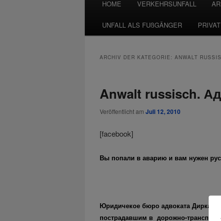
HOME
VERKEHRSUNFALL
AR
UNFALL ALS FUßGÄNGER
PRIVA
ARCHIV DER KATEGORIE:
ANWALT RUSSIS
Anwalt russisch. А
Veröffentlicht am
Juli 12, 2010
[facebook]
Вы попали в аварию и вам нужен рус
Юридичекое бюро адвоката Дирка Тв
пострадавшим в дорожно-транспорт