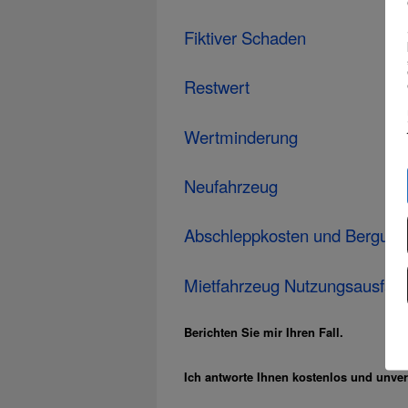
Fiktiver Schaden
Restwert
Wertminderung
Neufahrzeug
Abschleppkosten und Bergung
Mietfahrzeug Nutzungsausfall
Berichten Sie mir Ihren Fall.
Ich antworte Ihnen kostenlos und unver