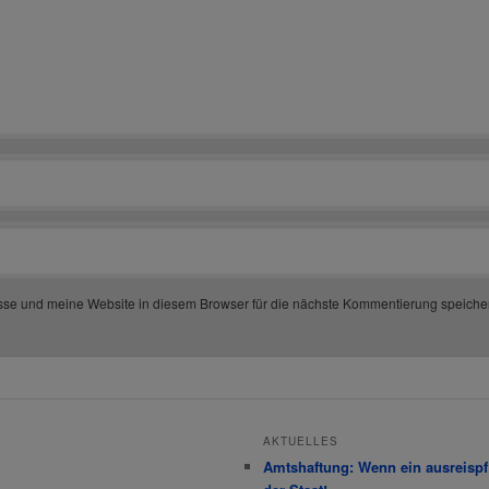
se und meine Website in diesem Browser für die nächste Kommentierung speiche
AKTUELLES
Amtshaftung: Wenn ein ausreispfli