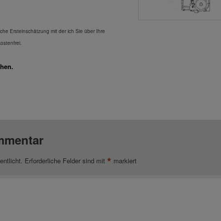
iche Ersteinschätzung mit der ich Sie über Ihre
kostenfrei.
hen.
mmentar
*
entlicht.
Erforderliche Felder sind mit
markiert