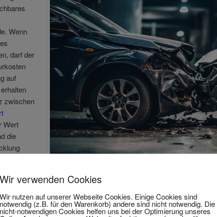
ichbares
de. Wenn
des
, darf der
urkosten
g auf
erhalten
nz zwischen
t
r Wert
d die
cklung
Wir verwenden Cookies
Wir nutzen auf unserer Webseite Cookies. Einige Cookies sind
notwendig (z.B. für den Warenkorb) andere sind nicht notwendig. Die
nicht-notwendigen Cookies helfen uns bei der Optimierung unseres