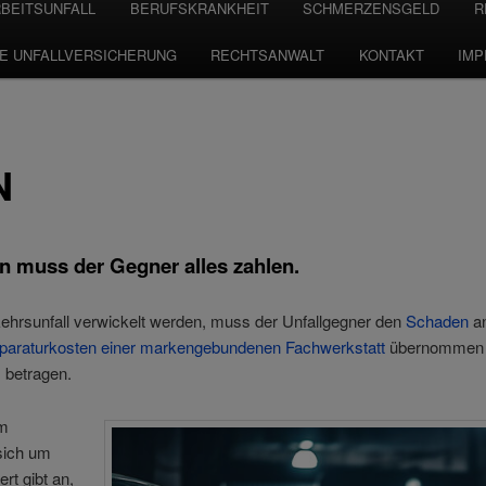
BEITSUNFALL
BERUFSKRANKHEIT
SCHMERZENSGELD
R
TE UNFALLVERSICHERUNG
RECHTSANWALT
KONTAKT
IM
N
n muss der Gegner alles zahlen.
ehrsunfall verwickelt werden, muss der Unfallgegner den
Schaden
an
paraturkosten einer markengebundenen Fachwerkstatt
übernommen w
 betragen.
om
sich um
rt gibt an,