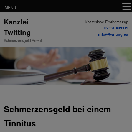
MENU
Zum
Kanzlei
Inhalt
Kostenlose Erstberatung:
wechseln
02331 409319
Twitting
info@twitting.eu
Schmerzensgeld Anwalt
Schmerzensgeld bei einem
Tinnitus