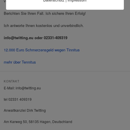
verteidigen kann.
Berichten Sie Ihren Fall. Ich sichere Ihren Erfolg!
Ich antworte Ihnen kostenlos und unverbindlich.
info@twitting.eu oder 02331-409319
12.000 Euro Schmerzensgeld wegen Tinnitus
mehr über Tennitus
KONTAKT
E-Mail: info@twitting.eu
tel 02331 409319
Anwaltkanzlei Dirk Twitting
Am Karweg 50, 58135 Hagen, Deutschland