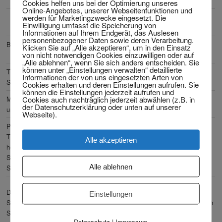
Cookies helfen uns bei der Optimierung unseres
Online-Angebotes, unserer Webseitenfunktionen und
werden für Marketingzwecke eingesetzt. Die
Verletzung
Schmerzensgeld
Urteil
Einwilligung umfasst die Speicherung von
Informationen auf Ihrem Endgerät, das Auslesen
personenbezogener Daten sowie deren Verarbeitung.
Beidseitiger Tinnitus
c.a. 10.230 Euro
OLG Nürnberg Az. 4
Klicken Sie auf „Alle akzeptieren“, um in den Einsatz
von nicht notwendigen Cookies einzuwilligen oder auf
U 2109/96 1996 Jahr
„Alle ablehnen“, wenn Sie sich anders entscheiden. Sie
können unter „Einstellungen verwalten“ detaillierte
Tinnitus und HWS-
6.500 Euro
OLG Düsseldorf Az.
Informationen der von uns eingesetzten Arten von
Syndrom
1 U 221/02 2003 Jahr
Cookies erhalten und deren Einstellungen aufrufen. Sie
können die Einstellungen jederzeit aufrufen und
Cookies auch nachträglich jederzeit abwählen (z.B. in
Mittelschwer Tinnitus
12.000 Euro
OLG Naumburg Az.
der Datenschutzerklärung oder unten auf unserer
und Prellungen
1 U 97/12 2013 Jahr
Webseite).
Posttraumatischer
5.000 Euro
LG Ulm Az. 3 O
Tinnitus mit
149/02 2002 Jahr
Alle akzeptieren
hochtonbetonter
Schwerhörigkeit nach
Alle ablehnen
Schlag den Hinterkopf
Die Versicherungen versuchen – gerade beim Tinnitus – das
Einstellungen
Schmerzensgeld zu reduzieren oder gar nichts zu zahlen. Hier brauchen
Sie einen kompetenten Rechtsanwalt, der Ihre rechtlichen Interessen
Datenschutz
|
Impressum