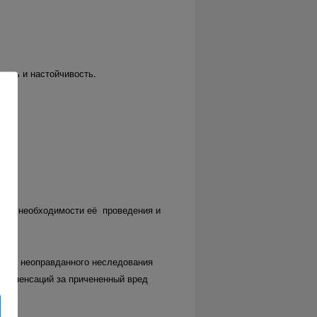
ость и настойчивость.
ации, необходимости её проведения и
лучаи неоправданного неследования
 компенсаций за причененный вред