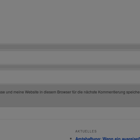
se und meine Website in diesem Browser für die nächste Kommentierung speiche
AKTUELLES
Amtshaftung: Wenn ein ausreispfli