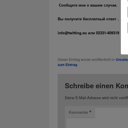
Сообщите мне о вашем случае.
Вы получите бесплатный ответ .
info@twitting.eu
или 02331-409319
Dieser Eintrag wurde veröffentlicht in
Uncate
zum Eintrag
.
Schreibe einen Ko
Deine E-Mail-Adresse wird nicht veröff
*
Kommentar