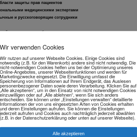
бласти защиты прав пациентов
иональными медицинскими экспертами
ычные и русскоговорящие сотрудники
нный вред здоровью и болевые последствия я проявляю последовательн
Wir verwenden Cookies
а,когда врач недостаточно разъяснил пациенту следующие моменты:
Wir nutzen auf unserer Webseite Cookies. Einige Cookies sind
а (точность и объём)
notwendig (z.B. für den Warenkorb) andere sind nicht notwendig. Die
nicht-notwendigen Cookies helfen uns bei der Optimierung unseres
ерации
Online-Angebotes, unserer Webseitenfunktionen und werden für
Marketingzwecke eingesetzt. Die Einwilligung umfasst die
Speicherung von Informationen auf Ihrem Endgerät, das Auslesen
personenbezogener Daten sowie deren Verarbeitung. Klicken Sie auf
„Alle akzeptieren“, um in den Einsatz von nicht notwendigen Cookies
вить доказательств того, что пациент получил разъяснения о типе опер
einzuwilligen oder auf „Alle ablehnen“, wenn Sie sich anders
нсаций за приченение вреда здоровью.
entscheiden. Sie können unter „Einstellungen verwalten“ detaillierte
Informationen der von uns eingesetzten Arten von Cookies erhalten
und deren Einstellungen aufrufen. Sie können die Einstellungen
jederzeit aufrufen und Cookies auch nachträglich jederzeit abwählen
ациента в соответствии с медицинскими стандартами и протоколами. С
(z.B. in der Datenschutzerklärung oder unten auf unserer Webseite).
ицинской ошибкой. Пациент имеет право востребовать с врача выплаты
шибки.
Alle akzeptieren