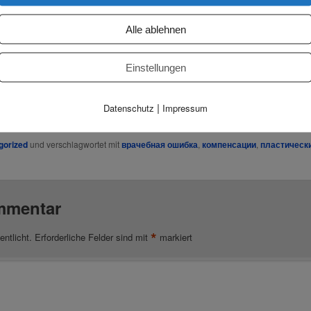
Alle ablehnen
Einstellungen
|
Datenschutz
Impressum
gorized
und verschlagwortet mit
врачебная ошибка
,
компенсации
,
пластическ
mmentar
*
entlicht.
Erforderliche Felder sind mit
markiert