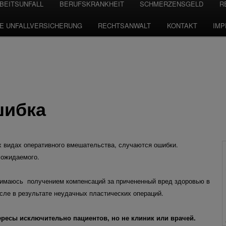
BEITSUNFALL
BERUFSKRANKHEIT
SCHMERZENSGELD
R
TE UNFALLVERSICHERUNG
RECHTSANWALT
KONTAKT
IM
шибка
ех видах оперативного вмешательства, случаются ошибки.
 ожидаемого.
нимаюсь получением компенсаций за причененный вред здоровью в
сле в результате неудачных пластических операций.
ресы исключительно пациентов, но не клиник или врачей.