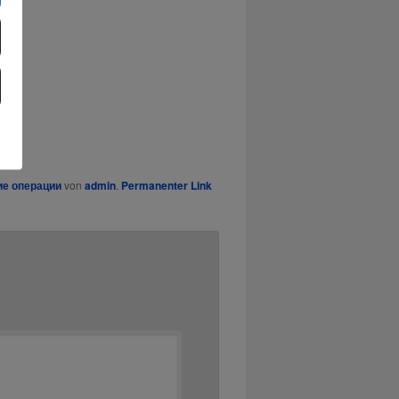
ие операции
von
admin
.
Permanenter Link