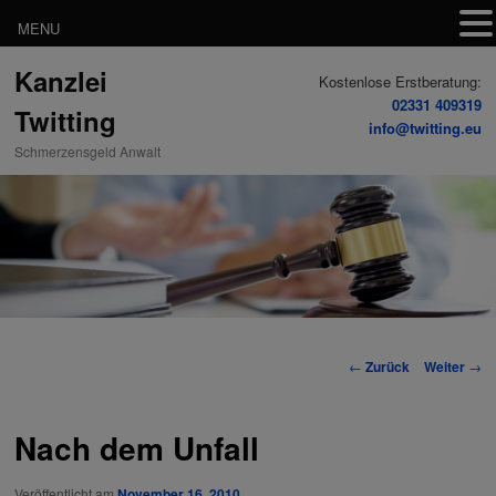
MENU
Zum
Kanzlei
Inhalt
Kostenlose Erstberatung:
wechseln
02331 409319
Twitting
info@twitting.eu
Schmerzensgeld Anwalt
Beitrags-
←
Zurück
Weiter
→
Navigation
Nach dem Unfall
Veröffentlicht am
November 16, 2010