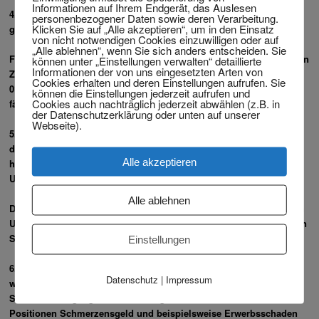
Informationen auf Ihrem Endgerät, das Auslesen
4.
Falls Sie einen Anwalt haben, wird dieser sich mit der
personenbezogener Daten sowie deren Verarbeitung.
Klicken Sie auf „Alle akzeptieren“, um in den Einsatz
gegnerischen Haftpflichtversicherung in Verbindung setzen.
von nicht notwendigen Cookies einzuwilligen oder auf
„Alle ablehnen“, wenn Sie sich anders entscheiden. Sie
Falls nein, können Sie den Kontakt auch selbst herstellen. Über den
können unter „Einstellungen verwalten“ detaillierte
Informationen der von uns eingesetzten Arten von
Zentralruf der Autoversicherer, welchen Sie unter der Rufnummer
Cookies erhalten und deren Einstellungen aufrufen. Sie
0180-25026 erreichen, (Anruf aus dem deutschen Festnetz 6 Cent
können die Einstellungen jederzeit aufrufen und
Cookies auch nachträglich jederzeit abwählen (z.B. in
fällig) können Sie jeden Versicherer herausfinden.
der Datenschutzerklärung oder unten auf unserer
Webseite).
5.
Aufgrund der Allgemeinen Kraftfahrtversicherungsbedingungen,
die auch Bestandteil Ihres Kraftfahrtversicherungsvertrags sind,
Alle akzeptieren
haben Sie auch Ihre eigenen Haftpflichtversicherung über ein
Unfallereignis unverzüglich zu unterrichten.
Alle ablehnen
Dieses gilt unabhängig davon, dass Sie nach Ihrer Auffassung den
Unfall nicht verschuldet haben. Ist dieses tatsächlich so, so werden
Sie im Ergebnis nicht Ihren Schadenfreiheitsrabatt verlieren.
Einstellungen
6.
Den Sachschaden am Fahrzeug zu beziffern ist meistens schon
Datenschutz
|
Impressum
wenige Tage nach dem Unfall möglich, wenn das
Sachverständigengutachten vorliegt. Anders sieht es mit den
Positionen Schmerzensgeld und beispielsweise Erwerbsschaden