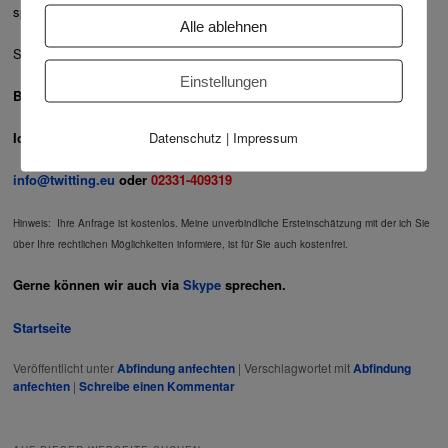
später herausstellen, die Folgen tragen.
Alle ablehnen
Soweit die Rechtsprechung des Bundesgerichtshofs.
Einstellungen
Berichten Sie mir Ihren Fall.
Datenschutz
|
Impressum
Ich antworte Ihnen kostenlos und unverbindlich.
info@twitting.eu
oder
02331-409319
Hinweis: Ihre Anfrage ist kostenlos. Meine unverbindliche Ersteinschätzung mit der ich Sie
über Ihre rechtlichen Möglichkeiten informiere, ist für Sie auch kostenfrei.
Gerne können wir auch via
Skype
sprechen.
Startseite
Veröffentlicht unter
Abfindung anfechten
|
Verschlagwortet mit
Abfindung
anfechten
|
Schreibe einen Kommentar