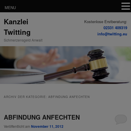
MENU
Zum
Zum
Kanzlei
Inhalt
sekundären
Kostenlose Erstberatung:
wechseln
Inhalt
02331 409319
Twitting
wechseln
info@twitting.eu
Schmerzensgeld Anwalt
ARCHIV DER KATEGORIE:
ABFINDUNG ANFECHTEN
ABFINDUNG ANFECHTEN
Veröffentlicht am
November 11, 2012