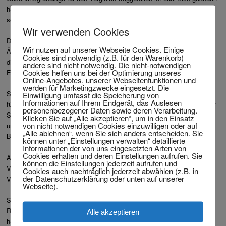
hat, so dass eine Anpassung an die veränderten Umstände erforderlich
scheint.
Wir verwenden Cookies
Dieses kann desweiteren der Fall sein, wenn nachträglich erhebliche
Wir nutzen auf unserer Webseite Cookies. Einige
Äquivalenzstörungen in den Leistungen der Parteien eingetreten sind,
Cookies sind notwendig (z.B. für den Warenkorb)
die für den Geschädigten nach den gesamten Umständen des
andere sind nicht notwendig. Die nicht-notwendigen
Cookies helfen uns bei der Optimierung unseres
Einzelfalles eine ungewöhnliche Härte bedeuten würden.
Online-Angebotes, unserer Webseitenfunktionen und
werden für Marketingzwecke eingesetzt. Die
Soweit allerdings ein Geschädigter das Risiko in Kauf nimmt, dass die
Einwilligung umfasst die Speicherung von
Informationen auf Ihrem Endgerät, das Auslesen
für die Berechnung des Abfindungsbetrages maßgeblichen Faktoren auf
personenbezogener Daten sowie deren Verarbeitung.
Schätzungen und Prognosen beruhen und sich demgemäß
Klicken Sie auf „Alle akzeptieren“, um in den Einsatz
von nicht notwendigen Cookies einzuwilligen oder auf
unvorhersehbar positiv oder negativ verändern können, ist ihm die
„Alle ablehnen“, wenn Sie sich anders entscheiden. Sie
Berufung auf eine Veränderung der Vergleichsgrundlagen verwehrt.
können unter „Einstellungen verwalten“ detaillierte
Informationen der von uns eingesetzten Arten von
Cookies erhalten und deren Einstellungen aufrufen. Sie
Auch kann bei einem krassen Missverhältnis zwischen
können die Einstellungen jederzeit aufrufen und
Vergleichssumme und Schaden das Berufen der Versicherung auf den
Cookies auch nachträglich jederzeit abwählen (z.B. in
der Datenschutzerklärung oder unten auf unserer
Vergleich gegen Treu und Glauben vestoßen.
Webseite).
Sollte allerdings hier wiederum die eingetretene Veränderung in den
Risikobereich fallen, für den der Geschädigte sich abgefunden erklärt
Alle akzeptieren
hat, muss dieser grundsätzlich auch bei erheblichen Opfern, die sich