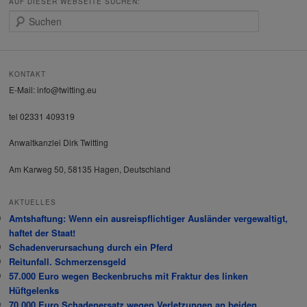
AUF DIESER WEBSEITE SUCHEN:
S
u
c
h
e
KONTAKT
n
E-Mail: info@twitting.eu
tel 02331 409319
Anwaltkanzlei Dirk Twitting
Am Karweg 50, 58135 Hagen, Deutschland
AKTUELLES
Amtshaftung: Wenn ein ausreispflichtiger Ausländer vergewaltigt,
haftet der Staat!
Schadenverursachung durch ein Pferd
Reitunfall. Schmerzensgeld
57.000 Euro wegen Beckenbruchs mit Fraktur des linken
Hüftgelenks
70.000 Euro Schadenersatz wegen Verletzungen an beiden