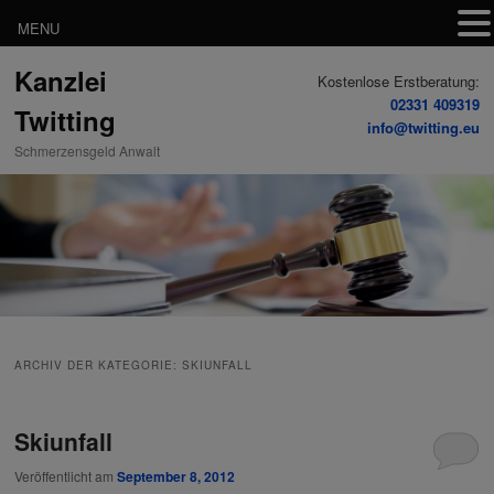
MENU
Zum
Zum
Kanzlei
Inhalt
sekundären
Kostenlose Erstberatung:
wechseln
Inhalt
02331 409319
Twitting
wechseln
info@twitting.eu
Schmerzensgeld Anwalt
ARCHIV DER KATEGORIE:
SKIUNFALL
Skiunfall
Veröffentlicht am
September 8, 2012