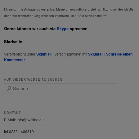
Hinweis: Ihre Anfrage ist kostenlos. Meine unverbindliche Ersteinschätzung mit der ich Sie
über Ihre rechtlichen Möglichkeiten informiere, ist für Sie auch kostenfrei.
Gerne können wir auch via
Skype
sprechen.
Startseite
Veröffentlicht unter
Skiunfall
|
Verschlagwortet mit
Skiunfall
|
Schreibe einen
Kommentar
AUF DIESER WEBSEITE SUCHEN:
S
u
c
h
e
KONTAKT
n
E-Mail: info@twitting.eu
tel 02331 409319