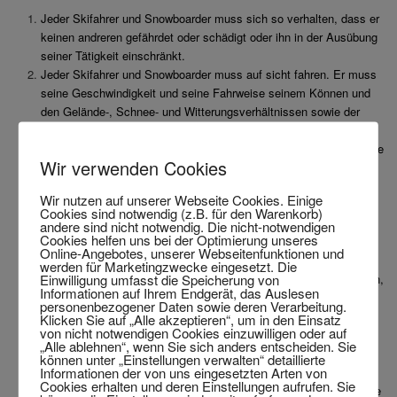
Jeder Skifahrer und Snowboarder muss sich so verhalten, dass er
keinen andreren gefährdet oder schädigt oder ihn in der Ausübung
seiner Tätigkeit einschränkt.
Jeder Skifahrer und Snowboarder muss auf sicht fahren. Er muss
seine Geschwindigkeit und seine Fahrweise seinem Können und
den Gelände-, Schnee- und Witterungsverhältnissen sowie der
Verkehrsdichte anpassen.
Der von hinten kommende Skifahrer oder Snowboarder muss seine
Wir verwenden Cookies
Fahrspur so wählen, dass er vor ihm fahrende Skifahrer und
Snowboarder nicht gefährdet.
Wir nutzen auf unserer Webseite Cookies. Einige
Überholt werden darf von oben oder unten, von rechts oder links,
Cookies sind notwendig (z.B. für den Warenkorb)
aber immer nur mit einem Abstand, der dem überholten Skifahrer
andere sind nicht notwendig. Die nicht-notwendigen
Cookies helfen uns bei der Optimierung unseres
oder Snowboarder für alle seine Bewegungen genügend Raum
Online-Angebotes, unserer Webseitenfunktionen und
lässt.
werden für Marketingzwecke eingesetzt. Die
Einwilligung umfasst die Speicherung von
Jeder Skifahrer oder Sbowboarder, der in eine Skiabfahrt einfahren,
Informationen auf Ihrem Endgerät, das Auslesen
nach einem Halt wieder anfahren oder hangaufwärts schwingen
personenbezogener Daten sowie deren Verarbeitung.
oder fahren will, muss sich nach oben und unten vergewissern,
Klicken Sie auf „Alle akzeptieren“, um in den Einsatz
von nicht notwendigen Cookies einzuwilligen oder auf
dass er dies ohne Gefahr für sich und andere tun kann.
„Alle ablehnen“, wenn Sie sich anders entscheiden. Sie
Jeder Skifahrer und Snowboarder muss es vermeiden, sich ohne
können unter „Einstellungen verwalten“ detaillierte
Informationen der von uns eingesetzten Arten von
Not an engen oder unübersichtlichen Stellen einer Abfahrt
Cookies erhalten und deren Einstellungen aufrufen. Sie
aufzuhalten. Ein gestürzter Skifahrer oder Snowboarder muss eine