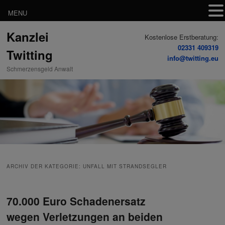
MENU
Zum
Zum
Kanzlei
Inhalt
sekundären
Kostenlose Erstberatung:
wechseln
Inhalt
02331 409319
Twitting
wechseln
info@twitting.eu
Schmerzensgeld Anwalt
ARCHIV DER KATEGORIE:
UNFALL MIT STRANDSEGLER
70.000 Euro Schadenersatz
wegen Verletzungen an beiden