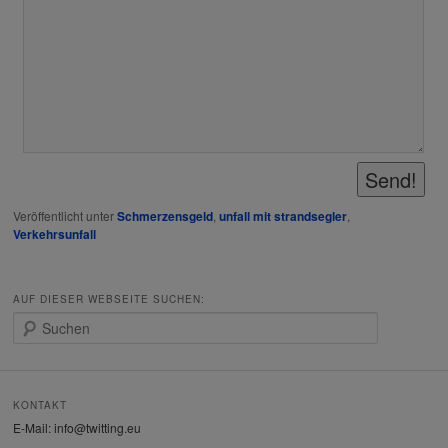
Veröffentlicht unter
Schmerzensgeld
,
unfall mit strandsegler
,
Verkehrsunfall
AUF DIESER WEBSEITE SUCHEN:
S
u
c
h
e
KONTAKT
n
E-Mail: info@twitting.eu