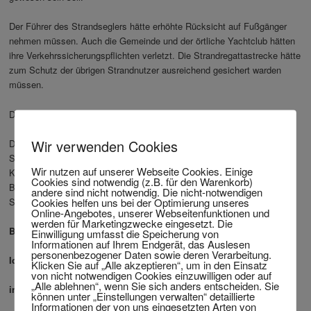
Der Führer des Strandseglers hätte erhöhte Rücksicht auf Fußgänger
nehmen müssen. Auch die Gemeinde und der örtliche Yachtclub hätten
ihre Verkehrssicherungspflichten verletzt. Die Strandregattastrecke hätte
zum Schutz der übrigen Strandnutzer ausreichend gesichert warden
müssen.
Die Klägerin traf kein Mitverschulden an dem Unfall.
Wir verwenden Cookies
Das OLG entschied, dass der Yachtclub, die Gemeinde und der
Strandsegler haften – und zwar gemeinschaftlich – und sprach der
Wir nutzen auf unserer Webseite Cookies. Einige
Klägerin 60.000 Euro Schadenersatz zu. Dann erhöhte das OLG diesen
Cookies sind notwendig (z.B. für den Warenkorb)
Betrag um weitere 10.000 Euro, weil alle drei Beklagten kein
andere sind nicht notwendig. Die nicht-notwendigen
Cookies helfen uns bei der Optimierung unseres
Schmerzensgeld bis zur Entscheidung gezahlt hatten.
Online-Angebotes, unserer Webseitenfunktionen und
werden für Marketingzwecke eingesetzt. Die
Berichten Sie mir Ihren Fall. Ich sichere Ihren Erfolg!
Einwilligung umfasst die Speicherung von
Informationen auf Ihrem Endgerät, das Auslesen
personenbezogener Daten sowie deren Verarbeitung.
Ich antworte Ihnen kostenlos und unverbindlich.
Klicken Sie auf „Alle akzeptieren“, um in den Einsatz
von nicht notwendigen Cookies einzuwilligen oder auf
„Alle ablehnen“, wenn Sie sich anders entscheiden. Sie
info@twitting.eu oder 02331-409319
können unter „Einstellungen verwalten“ detaillierte
Informationen der von uns eingesetzten Arten von