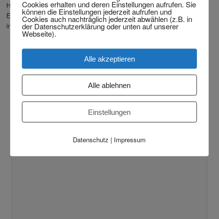
Cookies erhalten und deren Einstellungen aufrufen. Sie
Hinweis: Ihre Anfrage ist kostenlos. Meine unverbindliche
können die Einstellungen jederzeit aufrufen und
Ersteinschätzung mit der ich Sie über Ihre rechtlichen Möglichkeiten
Cookies auch nachträglich jederzeit abwählen (z.B. in
der Datenschutzerklärung oder unten auf unserer
informiere, ist für Sie auch kostenfrei.
Webseite).
Name
Alle akzeptieren
Alle ablehnen
Email
Einstellungen
Comments
Datenschutz
|
Impressum