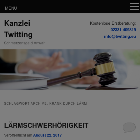
MENU
Zum
Zum
Kanzlei
Inhalt
sekundären
Kostenlose Erstberatung:
wechseln
Inhalt
02331 409319
Twitting
wechseln
info@twitting.eu
Schmerzensgeld Anwalt
SCHLAGWORT-ARCHIVE:
KRANK DURCH LÄRM
LÄRMSCHWERHÖRIGKEIT
Veröffentlicht am
August 22, 2017