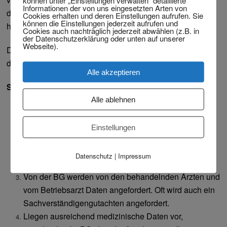
können unter „Einstellungen verwalten“ detaillierte
Informationen der von uns eingesetzten Arten von
die lärmende Arbeit lange zurückliegt, sieht die BG genau
Cookies erhalten und deren Einstellungen aufrufen. Sie
können die Einstellungen jederzeit aufrufen und
hin.
Cookies auch nachträglich jederzeit abwählen (z.B. in
der Datenschutzerklärung oder unten auf unserer
Webseite).
Das Verfahren vor der BG ohne einen Anwalt
durchzustehem, hat wenig Aussicht auf Erfolg.
Alle akzeptieren
So läuft das Verfahren vor der BG ab:
Alle ablehnen
Meldung der Berufskrankheit an die BG.
BG übermittelt Fragebögen zu Ihrer Tätigkeit. Die
Einstellungen
Lärmbelastung
(d
urch
welche Maschinen? Welcher
Abstand Ihres Arbeitsplatzes zur Lärmquelle? Wurde
Datenschutz
|
Impressum
Lärmschutz getragen?) wird genau ermittelt.
Von der BG werden von den behandelnden Ärzten und
vom Betriebsarzt Daten angefordert. Oft wird auch ein
Sachverständigengutachten angefordert.
Liegen ausreichend medizinische Daten vor,