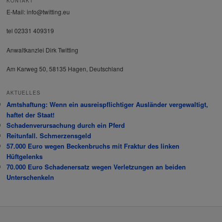
KONTAKT
n
E-Mail: info@twitting.eu
tel 02331 409319
Anwaltkanzlei Dirk Twitting
Am Karweg 50, 58135 Hagen, Deutschland
AKTUELLES
Amtshaftung: Wenn ein ausreispflichtiger Ausländer vergewaltigt,
haftet der Staat!
Schadenverursachung durch ein Pferd
Reitunfall. Schmerzensgeld
57.000 Euro wegen Beckenbruchs mit Fraktur des linken
Hüftgelenks
70.000 Euro Schadenersatz wegen Verletzungen an beiden
Unterschenkeln