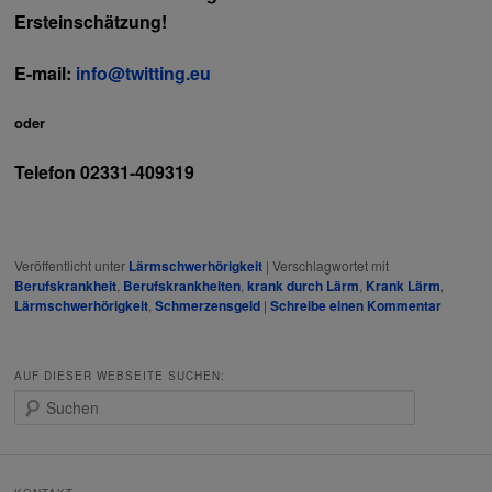
Ersteinschätzung!
E-mail:
info@twitting.eu
oder
Telefon 02331-409319
Veröffentlicht unter
Lärmschwerhörigkeit
|
Verschlagwortet mit
Berufskrankheit
,
Berufskrankheiten
,
krank durch Lärm
,
Krank Lärm
,
Lärmschwerhörigkeit
,
Schmerzensgeld
|
Schreibe einen Kommentar
AUF DIESER WEBSEITE SUCHEN:
S
u
c
h
e