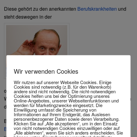
Diese gehört zu den anerkannten
Berufskrankheiten
und
steht deswegen in der
Wir verwenden Cookies
Wir nutzen auf unserer Webseite Cookies. Einige
Cookies sind notwendig (z.B. für den Warenkorb)
offiziellen Liste, der sog. Berufskrankheitenverordnung.
andere sind nicht notwendig. Die nicht-notwendigen
Cookies helfen uns bei der Optimierung unseres
Wenn Sie sich jetzt denken, Sie bekommen deswegen von
Online-Angebotes, unserer Webseitenfunktionen und
werden für Marketingzwecke eingesetzt. Die
der BG einfach Leistungen, so liegen Sie falsch.
Einwilligung umfasst die Speicherung von
Informationen auf Ihrem Endgerät, das Auslesen
personenbezogener Daten sowie deren Verarbeitung.
Bei jedem Antrag Rente prüft die BG genau, ob eine
Klicken Sie auf „Alle akzeptieren“, um in den Einsatz
von nicht notwendigen Cookies einzuwilligen oder auf
Berufskrankheit
im Sinne der gesetzlichen Vorschriften
„Alle ablehnen“, wenn Sie sich anders entscheiden. Sie
vorliegt.
Gerade wenn Sie bereits in Rente sind oder / und