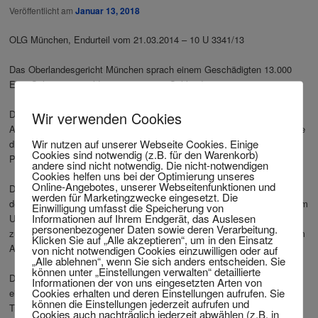
Veröffentlicht am
Januar 13, 2018
OLG München, Endurteil vom 21.03.2014 – 10 U 3341/13
Das Oberlandesgericht München sprach einem Geschädigten 13.000
Euro Schmerzensgeld zu wegen eines Schleudertraumas.
Der Unfallverursacher hatte dem Verletzten die Vorfahrt genommen.
Wir verwenden Cookies
Außerdem stand er unter Alkoholeinfluss. Beim Unfallverursacher wurde
Wir nutzen auf unserer Webseite Cookies. Einige
direkt nach dem Unfall eine Blutalkoholkonzentration (BAK) von 1,4
Cookies sind notwendig (z.B. für den Warenkorb)
Promille festgestellt.
andere sind nicht notwendig. Die nicht-notwendigen
Cookies helfen uns bei der Optimierung unseres
Online-Angebotes, unserer Webseitenfunktionen und
Der Geschädigte erlitt eine HWS-Distorsion 1. Grades und Prellungen
werden für Marketingzwecke eingesetzt. Die
des Unterarms und des Schienbeins. Noch mehr als 9 Monate nach dem
Einwilligung umfasst die Speicherung von
Informationen auf Ihrem Endgerät, das Auslesen
Unfall war er arbeitsunfähig, was in erster Linie nicht auf den Unfall
personenbezogener Daten sowie deren Verarbeitung.
zurückzuführen war, sondern auf die unzureichende Schmerztherapie im
Klicken Sie auf „Alle akzeptieren“, um in den Einsatz
Anschluss.
von nicht notwendigen Cookies einzuwilligen oder auf
„Alle ablehnen“, wenn Sie sich anders entscheiden. Sie
können unter „Einstellungen verwalten“ detaillierte
Die Versicherung des Unfallverursachers hatte dem Geschädigten nur
Informationen der von uns eingesetzten Arten von
Cookies erhalten und deren Einstellungen aufrufen. Sie
einen Betrag in Höhe von 2.000 Euro gezahlt. Das Landgericht
können die Einstellungen jederzeit aufrufen und
Traunstein sprach dem Kläger weitere 3.000 Euro Schmerzensgeld zu.
Cookies auch nachträglich jederzeit abwählen (z.B. in