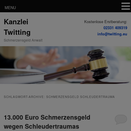
MENU
Zum
Zum
Kanzlei
Inhalt
sekundären
Kostenlose Erstberatung:
wechseln
Inhalt
02331 409319
Twitting
wechseln
info@twitting.eu
Schmerzensgeld Anwalt
SCHLAGWORT-ARCHIVE:
SCHMERZENSGELD SCHLEUDERTRAUMA
13.000 Euro Schmerzensgeld
wegen Schleudertraumas