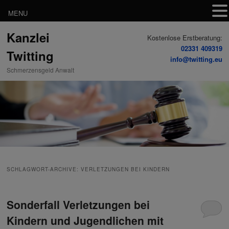
MENU
Zum
Zum
Kanzlei
Inhalt
sekundären
Kostenlose Erstberatung:
wechseln
Inhalt
02331 409319
Twitting
wechseln
info@twitting.eu
Schmerzensgeld Anwalt
SCHLAGWORT-ARCHIVE:
VERLETZUNGEN BEI KINDERN
Sonderfall Verletzungen bei
Kindern und Jugendlichen mit