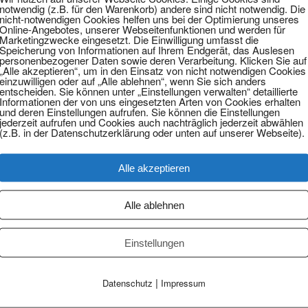
notwendig (z.B. für den Warenkorb) andere sind nicht notwendig. Die
nicht-notwendigen Cookies helfen uns bei der Optimierung unseres
Online-Angebotes, unserer Webseitenfunktionen und werden für
Marketingzwecke eingesetzt. Die Einwilligung umfasst die
Speicherung von Informationen auf Ihrem Endgerät, das Auslesen
personenbezogener Daten sowie deren Verarbeitung. Klicken Sie auf
onsten strafbar machen können.
„Alle akzeptieren“, um in den Einsatz von nicht notwendigen Cookies
einzuwilligen oder auf „Alle ablehnen“, wenn Sie sich anders
entscheiden. Sie können unter „Einstellungen verwalten“ detaillierte
Schweigen Sie auch ihm gegenüber.
Informationen der von uns eingesetzten Arten von Cookies erhalten
und deren Einstellungen aufrufen. Sie können die Einstellungen
jederzeit aufrufen und Cookies auch nachträglich jederzeit abwählen
s Sie ein entsprechendes Formular bei sich haben. Auch hier gestehen Sie 
(z.B. in der Datenschutzerklärung oder unten auf unserer Webseite).
ten besteht die Gefahr, dass Sie Ihren Versicherungsschutz verlieren.
Alle akzeptieren
Alle ablehnen
e können gar nicht einschätzen, ob es sich nur um einen „kleinen Schaden
ichtlich hohem Sachschaden, wenn Sie sich mit dem Unfallgegner über d
Einstellungen
sondere die Polizei gerufen werden.
ei immer nur Angaben zur Person und zum Fahrzeug und nicht zum Sach
|
Datenschutz
Impressum
e davon hinterher, beispielsweise im Falle einer Gerichtsverhandlung 