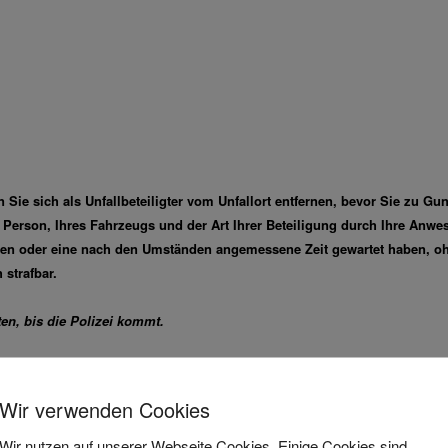
n Sie sich als Unfallbeteiligter vom Unfallort entfernen, bevor Sie zu Gu
r Person, Ihres Fahrzeugs und der Art Ihrer Beteiligung durch Ihre Anw
aben oder eine nach den Umständen angemessene Zeit gewartet haben, oh
 strafbar.
ten, bis die Polizei kommt.
rt entfernen, müssen Sie später Probleme mit Ihrer Versicherung befürcht
erungen nennen dieses dann „teilweise Leistungsausschlüsse“.
Wir verwenden Cookies
rerschein, wenn Sie nicht warten, da Sie sich als „ungeeignet zum Führ
Wir nutzen auf unserer Webseite Cookies. Einige Cookies sind