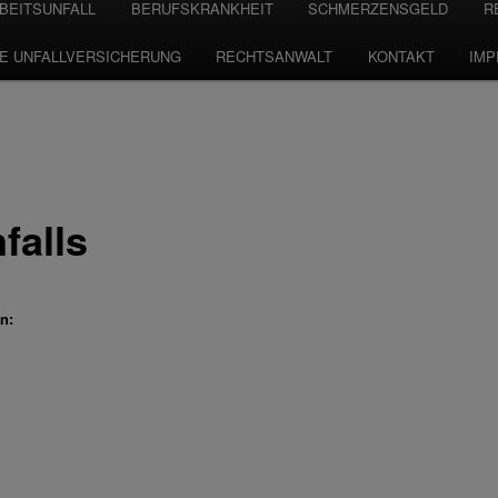
BEITSUNFALL
BERUFSKRANKHEIT
SCHMERZENSGELD
R
TE UNFALLVERSICHERUNG
RECHTSANWALT
KONTAKT
IM
falls
n: