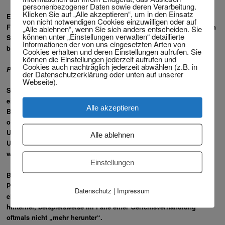
personenbezogener Daten sowie deren Verarbeitung.
Klicken Sie auf „Alle akzeptieren“, um in den Einsatz
Erstellen Sie einen Unfallbericht, falls Sie ein entsprechendes
von nicht notwendigen Cookies einzuwilligen oder auf
Formular bei sich haben. Auch hier gestehen Sie bitte, selbst wenn
„Alle ablehnen“, wenn Sie sich anders entscheiden. Sie
können unter „Einstellungen verwalten“ detaillierte
Sie sich für schuldig halten, niemals Ihre Schuld ein. Ansonsten
Informationen der von uns eingesetzten Arten von
besteht die Gefahr, dass Sie Ihren Versicherungsschutz verlieren.
Cookies erhalten und deren Einstellungen aufrufen. Sie
können die Einstellungen jederzeit aufrufen und
Cookies auch nachträglich jederzeit abwählen (z.B. in
Polizei
der Datenschutzerklärung oder unten auf unserer
Webseite).
Sie sollten immer die Polizei rufen. Sie können gar nicht
einschätzen, ob es sich nur um einen „kleinen Schaden“ (eine
Alle akzeptieren
Bagatelle) handelt oder nicht. Auch und gerade bei Verletzten,
offensichtlich hohem Sachschaden, wenn Sie sich mit dem
Unfallgegner über die Schuldfrage streiten oder wenn der
Alle ablehnen
Unfallgegner geflohen ist, sollte insbesondere die Polizei gerufen
werden.
Einstellungen
Bitte machen Sie gegenüber der Polizei immer nur Angaben zur
Person und zum Fahrzeug und nicht zum Sachverhalt. Wenn Sie
Datenschutz
|
Impressum
einmal etwas zu Ihrem Nachteil gesagt haben, kommen Sie davon
hinterher, beispielsweise im Falle einer Gerichtsverhandlung
oftmals nicht „mehr herunter“.