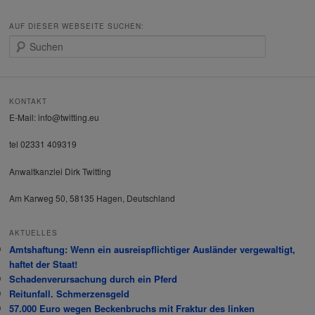
AUF DIESER WEBSEITE SUCHEN:
S
u
c
h
e
KONTAKT
n
E-Mail: info@twitting.eu
tel 02331 409319
Anwaltkanzlei Dirk Twitting
Am Karweg 50, 58135 Hagen, Deutschland
AKTUELLES
Amtshaftung: Wenn ein ausreispflichtiger Ausländer vergewaltigt,
haftet der Staat!
Schadenverursachung durch ein Pferd
Reitunfall. Schmerzensgeld
57.000 Euro wegen Beckenbruchs mit Fraktur des linken