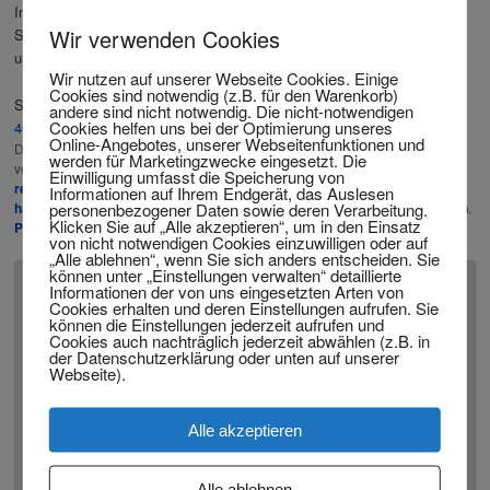
In der Privathaftpflicht-Versicherung gibt es keinen
Wir verwenden Cookies
Schadenfreiheitsrabatt. Das heißt, Sie zahlen immer denselben Beitrag,
unabhängig davon, wie viele Schadenfälle Sie melden.
Wir nutzen auf unserer Webseite Cookies. Einige
Cookies sind notwendig (z.B. für den Warenkorb)
Sie brauchen Hilfe? Ich bin für Sie da:
info@twitting.eu
oder 02331-
andere sind nicht notwendig. Die nicht-notwendigen
Cookies helfen uns bei der Optimierung unseres
409319.
Online-Angebotes, unserer Webseitenfunktionen und
Dieser Eintrag wurde veröffentlicht in
Privathaftpflicht-Versicherung
und
werden für Marketingzwecke eingesetzt. Die
verschlagwortet mit
rechtsanwalt in berlin
,
rechtsanwalt in dortmund
,
Einwilligung umfasst die Speicherung von
rechtsanwalt in düsseldorf
,
rechtsanwalt in essen
,
rechtsanwalt in
Informationen auf Ihrem Endgerät, das Auslesen
personenbezogener Daten sowie deren Verarbeitung.
hamburg
,
rechtsanwalt in münchen
,
rechtsanwalt in Wuppertal
von
admin
.
Klicken Sie auf „Alle akzeptieren“, um in den Einsatz
Permanenter Link zum Eintrag
.
von nicht notwendigen Cookies einzuwilligen oder auf
„Alle ablehnen“, wenn Sie sich anders entscheiden. Sie
können unter „Einstellungen verwalten“ detaillierte
Informationen der von uns eingesetzten Arten von
Schreibe einen Kommentar
Cookies erhalten und deren Einstellungen aufrufen. Sie
können die Einstellungen jederzeit aufrufen und
Cookies auch nachträglich jederzeit abwählen (z.B. in
Deine E-Mail-Adresse wird nicht veröffentlicht.
Erforderliche
der Datenschutzerklärung oder unten auf unserer
*
Felder sind mit
markiert
Webseite).
*
Kommentar
Alle akzeptieren
Alle ablehnen