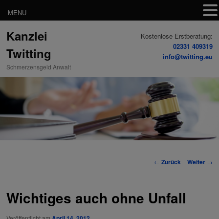
MENU
Zum
Kanzlei
Inhalt
Kostenlose Erstberatung:
wechseln
02331 409319
Twitting
info@twitting.eu
Schmerzensgeld Anwalt
Beitrags-
←
Zurück
Weiter
→
Navigation
Wichtiges auch ohne Unfall
Veröffentlicht am
April 14, 2012