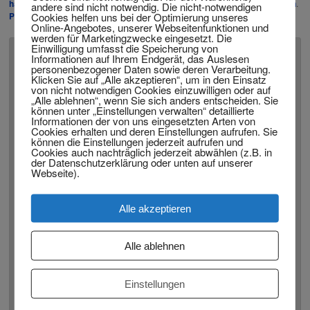
hamburg
,
rechtsanwalt in münchen
,
rechtsanwalt in Wuppertal
von
admin
.
andere sind nicht notwendig. Die nicht-notwendigen
Cookies helfen uns bei der Optimierung unseres
Permanenter Link zum Eintrag
.
Online-Angebotes, unserer Webseitenfunktionen und
werden für Marketingzwecke eingesetzt. Die
Einwilligung umfasst die Speicherung von
Informationen auf Ihrem Endgerät, das Auslesen
Schreibe einen Kommentar
personenbezogener Daten sowie deren Verarbeitung.
Klicken Sie auf „Alle akzeptieren“, um in den Einsatz
von nicht notwendigen Cookies einzuwilligen oder auf
Deine E-Mail-Adresse wird nicht veröffentlicht.
Erforderliche
„Alle ablehnen“, wenn Sie sich anders entscheiden. Sie
*
Felder sind mit
markiert
können unter „Einstellungen verwalten“ detaillierte
Informationen der von uns eingesetzten Arten von
Cookies erhalten und deren Einstellungen aufrufen. Sie
*
können die Einstellungen jederzeit aufrufen und
Kommentar
Cookies auch nachträglich jederzeit abwählen (z.B. in
der Datenschutzerklärung oder unten auf unserer
Webseite).
Alle akzeptieren
Alle ablehnen
Einstellungen