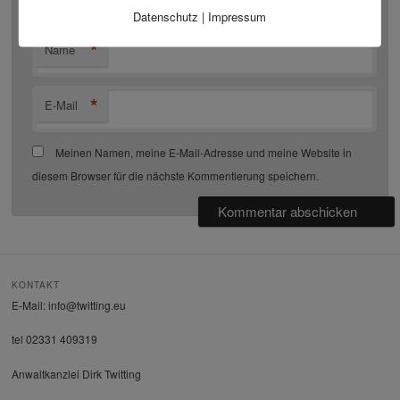
Datenschutz
|
Impressum
*
Name
*
E-Mail
Meinen Namen, meine E-Mail-Adresse und meine Website in
diesem Browser für die nächste Kommentierung speichern.
KONTAKT
E-Mail: info@twitting.eu
tel 02331 409319
Anwaltkanzlei Dirk Twitting