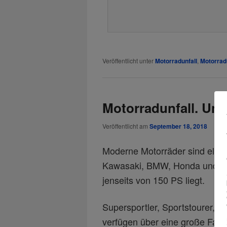
Veröffentlicht unter
Motorradunfall
,
Motorrad
Motorradunfall. Un
Veröffentlicht am
September 18, 2018
Moderne Motorräder sind elega
Kawasaki, BMW, Honda und Suz
jenseits von 150 PS liegt.
Supersportler, Sportstourer, 
verfügen über eine große Fahrd