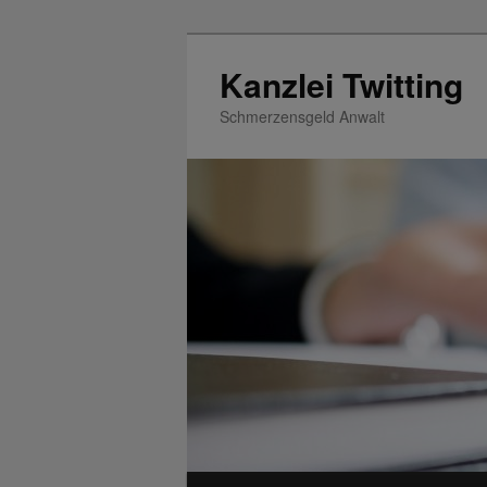
Zum
Zum
Inhalt
sekundären
Kanzlei Twitting
wechseln
Inhalt
Schmerzensgeld Anwalt
wechseln
Hauptmenü