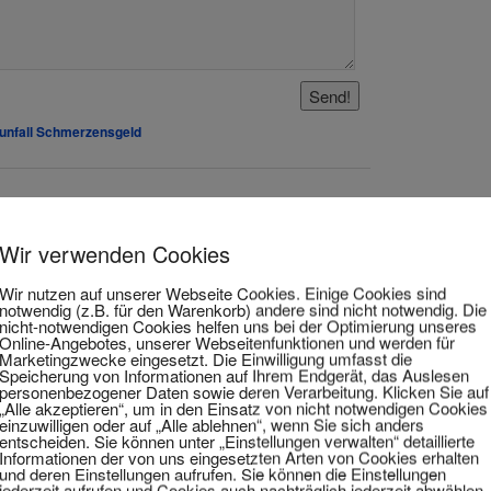
unfall Schmerzensgeld
terschätze Dynamik
Wir verwenden Cookies
Wir nutzen auf unserer Webseite Cookies. Einige Cookies sind
notwendig (z.B. für den Warenkorb) andere sind nicht notwendig. Die
nt und leistungsstark. Yamaha, Ducati,
nicht-notwendigen Cookies helfen uns bei der Optimierung unseres
Online-Angebotes, unserer Webseitenfunktionen und werden für
uki bieten Modelle an, deren Leistung
Marketingzwecke eingesetzt. Die Einwilligung umfasst die
Speicherung von Informationen auf Ihrem Endgerät, das Auslesen
personenbezogener Daten sowie deren Verarbeitung. Klicken Sie auf
„Alle akzeptieren“, um in den Einsatz von nicht notwendigen Cookies
einzuwilligen oder auf „Alle ablehnen“, wenn Sie sich anders
entscheiden. Sie können unter „Einstellungen verwalten“ detaillierte
Reisemaschinen und sogar Enduros
Informationen der von uns eingesetzten Arten von Cookies erhalten
und deren Einstellungen aufrufen. Sie können die Einstellungen
ynamik. Darin liegt ein Reiz des
jederzeit aufrufen und Cookies auch nachträglich jederzeit abwählen