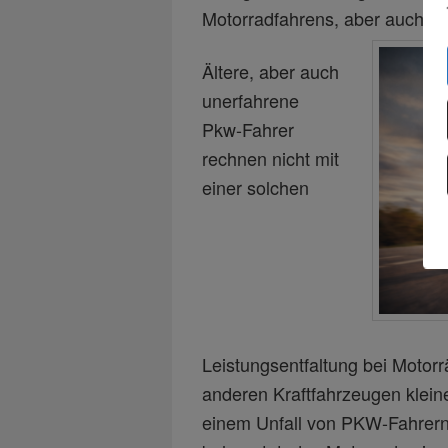
Motorradfahrens, aber auch ei
Ältere, aber auch
unerfahrene
Pkw-Fahrer
rechnen nicht mit
einer solchen
Leistungsentfaltung bei Motor
anderen Kraftfahrzeugen klein
einem Unfall von PKW-Fahrern