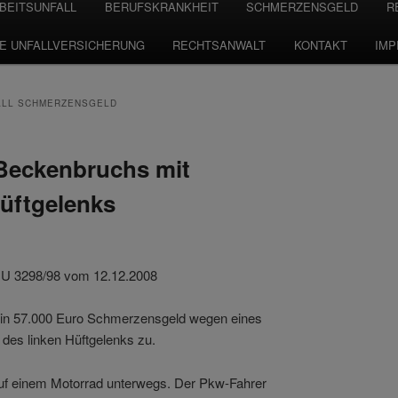
BEITSUNFALL
BERUFSKRANKHEIT
SCHMERZENSGELD
R
TE UNFALLVERSICHERUNG
RECHTSANWALT
KONTAKT
IM
LL SCHMERZENSGELD
Beckenbruchs mit
Hüftgelenks
0 U 3298/98 vom 12.12.2008
in 57.000 Euro Schmerzensgeld wegen eines
des linken Hüftgelenks zu.
 auf einem Motorrad unterwegs. Der Pkw-Fahrer