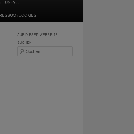
EITUNFALL
PRESSUM+COOKIES
AUF DIESER WEBSEITE
SUCHEN:
S
u
c
h
e
n