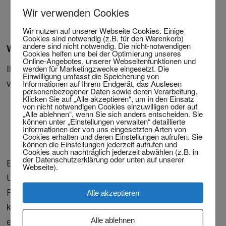
zunächst Lohnfortzahlung für 6 Wochen)
Wir verwenden Cookies
einen Anwalt für Verkehrsrecht konsultieren
Wir nutzen auf unserer Webseite Cookies. Einige
Cookies sind notwendig (z.B. für den Warenkorb)
andere sind nicht notwendig. Die nicht-notwendigen
Wie viel Schmerzensgeld können Sie erhalten?
Cookies helfen uns bei der Optimierung unseres
Online-Angebotes, unserer Webseitenfunktionen und
Ihr Anspruch orientiert sich der Höhe nach an
werden für Marketingzwecke eingesetzt. Die
Einwilligung umfasst die Speicherung von
vergleichbaren Fällen und Gerichtsurteilen.
Informationen auf Ihrem Endgerät, das Auslesen
personenbezogener Daten sowie deren Verarbeitung.
Klicken Sie auf „Alle akzeptieren“, um in den Einsatz
von nicht notwendigen Cookies einzuwilligen oder auf
Schmerzensgeldtabell
e
„Alle ablehnen“, wenn Sie sich anders entscheiden. Sie
können unter „Einstellungen verwalten“ detaillierte
Personenschaden mit Schmerzensgeld
Informationen der von uns eingesetzten Arten von
KFZ-Schaden
Cookies erhalten und deren Einstellungen aufrufen. Sie
können die Einstellungen jederzeit aufrufen und
Cookies auch nachträglich jederzeit abwählen (z.B. in
der Datenschutzerklärung oder unten auf unserer
Es ist nicht so einfach mit der Versicherung des
Webseite).
Unfallverursachers zu kommunizieren. Bei
Personenschaden und KFZ-Schaden gibt es
Alle akzeptieren
komplizierte juristische Probleme. Hier braucht man
ein kompetenter Rechtsanwalt.
Alle ablehnen