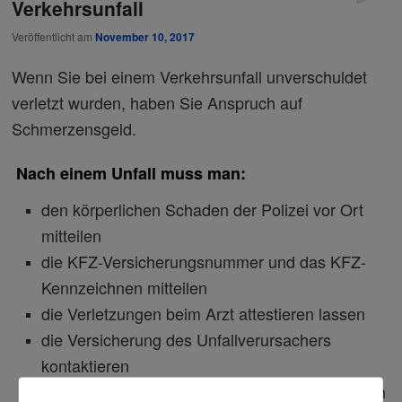
Verkehrsunfall
Veröffentlicht am
November 10, 2017
Wenn Sie bei einem Verkehrsunfall unverschuldet
verletzt wurden, haben Sie Anspruch auf
Schmerzensgeld.
Nach einem Unfall muss man:
den körperlichen Schaden der Polizei vor Ort
mitteilen
die KFZ-Versicherungsnummer und das KFZ-
Kennzeichnen mitteilen
die Verletzungen beim Arzt attestieren lassen
die Versicherung des Unfallverursachers
kontaktieren
den Arbeitgeber informieren (es gibt von diesem