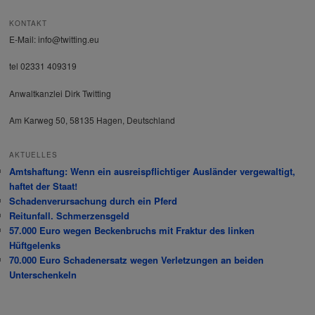
h
e
KONTAKT
n
E-Mail: info@twitting.eu
tel 02331 409319
Anwaltkanzlei Dirk Twitting
Am Karweg 50, 58135 Hagen, Deutschland
AKTUELLES
Amtshaftung: Wenn ein ausreispflichtiger Ausländer vergewaltigt,
haftet der Staat!
Schadenverursachung durch ein Pferd
Reitunfall. Schmerzensgeld
57.000 Euro wegen Beckenbruchs mit Fraktur des linken
Hüftgelenks
70.000 Euro Schadenersatz wegen Verletzungen an beiden
Unterschenkeln