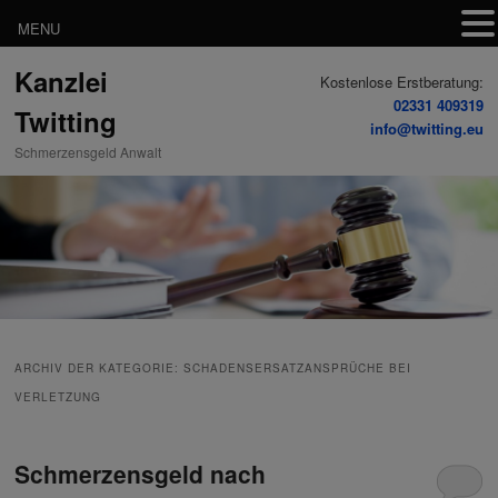
MENU
Zum
Zum
Kanzlei
Inhalt
sekundären
Kostenlose Erstberatung:
wechseln
Inhalt
02331 409319
Twitting
wechseln
info@twitting.eu
Schmerzensgeld Anwalt
ARCHIV DER KATEGORIE:
SCHADENSERSATZANSPRÜCHE BEI
VERLETZUNG
Schmerzensgeld nach