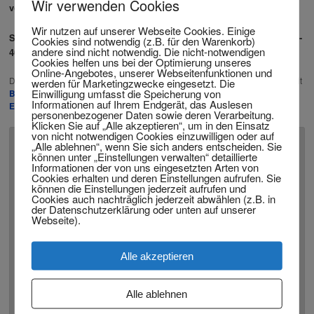
Wir verwenden Cookies
vom Unfallort.
Wir nutzen auf unserer Webseite Cookies. Einige
Sie brauchen Hilfe? Ich bin für Sie da: info@twitting.eu oder 02331-
Cookies sind notwendig (z.B. für den Warenkorb)
andere sind nicht notwendig. Die nicht-notwendigen
409319.
Cookies helfen uns bei der Optimierung unseres
Online-Angebotes, unserer Webseitenfunktionen und
Dieser Eintrag wurde veröffentlicht in
Uncategorized
und verschlagwortet mit
werden für Marketingzwecke eingesetzt. Die
Einwilligung umfasst die Speicherung von
Bußgeldverfahren
,
Polizei
,
Unfall
von
admin
.
Permanenter Link zum
Informationen auf Ihrem Endgerät, das Auslesen
Eintrag
.
personenbezogener Daten sowie deren Verarbeitung.
Klicken Sie auf „Alle akzeptieren“, um in den Einsatz
von nicht notwendigen Cookies einzuwilligen oder auf
„Alle ablehnen“, wenn Sie sich anders entscheiden. Sie
Schreibe einen Kommentar
können unter „Einstellungen verwalten“ detaillierte
Informationen der von uns eingesetzten Arten von
Cookies erhalten und deren Einstellungen aufrufen. Sie
Deine E-Mail-Adresse wird nicht veröffentlicht.
Erforderliche
können die Einstellungen jederzeit aufrufen und
*
Felder sind mit
markiert
Cookies auch nachträglich jederzeit abwählen (z.B. in
der Datenschutzerklärung oder unten auf unserer
Webseite).
*
Kommentar
Alle akzeptieren
Alle ablehnen