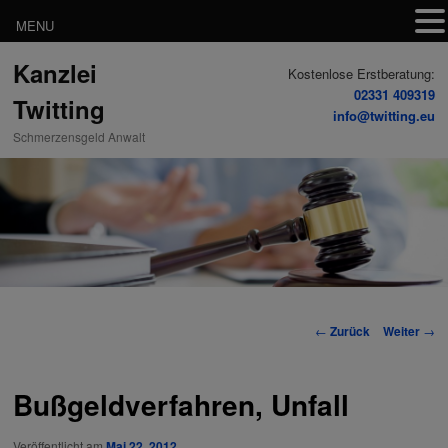
MENU
Zum
Kanzlei
Inhalt
Kostenlose Erstberatung:
wechseln
02331 409319
Twitting
info@twitting.eu
Schmerzensgeld Anwalt
Beitrags-
←
Zurück
Weiter
→
Navigation
Bußgeldverfahren, Unfall
Veröffentlicht am
Mai 22, 2012