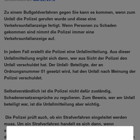
Zu einem Bußgeldverfahren gegen Sie kann es kommen, wenn zum
Unfall die Polizei gerufen wurde und diese eine
Verkehrsunfallanzeige fertigt. Wenn Personen zu Schaden
gekommen sind nimmt die Polizei immer eine
Verkehrsunfallanzeige auf.
In jedem Fall erstellt die Polizei eine Unfallmitteilung. Aus dieser
Unfallmitteilung ergibt sich dann, wer aus Sicht der Polizei den
Unfall verschuldet hat. Der Unfall- Beteiligte, der an
Ordnungsnummer 01 gesetzt wird, hat den Unfall nach Meinung der
Polizei verschuldet.
Selbstverständlich ist die Polizei nicht dafür zuständig,
Schadenersatzansprüche zu regulieren. Zum Beweis, wer am Unfall
beteiligt war, ist die Unfallmitteilung aber wichtig.
Die Polizei prüft auch, ob ein Strafverfahren eingeleitet werden
muss. Um ein Strafverfahren handelt es sich dann, wenn
strafrechtliche Gesetze verletzt sind, zum Beispiel der Tatbestand
der fahrlässigen Körperverletzung oder auch unerlaubtes Entfernen