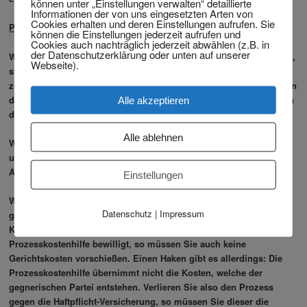
können unter „Einstellungen verwalten“ detaillierte
Informationen der von uns eingesetzten Arten von
Cookies erhalten und deren Einstellungen aufrufen. Sie
Prozesskostenhilfe
können die Einstellungen jederzeit aufrufen und
Cookies auch nachträglich jederzeit abwählen (z.B. in
der Datenschutzerklärung oder unten auf unserer
Wenn Sie nur über ein geringes monatliches Einkommen verfügen,
Webseite).
stehen Ihnen staatliche Leistungen zur Bezahlung eines Anwalts
zur Verfügung. Für den außergerichtlich beauftragen Anwaltskosten
die sogenannte Beratungshilfe und für den gerichtlich beauftragten
Alle akzeptieren
die Prozesskostenhilfe.
Alle ablehnen
Wenn Sie „bedürftig“ im Sinne des Gesetzes sind, können Sie
unter bestimmten Voraussetzungen Prozesskostenhilfe in
Anspruch nehmen.
Einstellungen
Wurde Ihnen Prozesskostenhilfe bewilligt wird, sind Sie entweder
Datenschutz
|
Impressum
ganz von Gerichts- und Anwaltskosten befreit oder Sie müssen die
Kosten durch monatliche Raten aufbringen. Wird
Prozesskostenhilfe bewilligt, so müssen Sie auch keine
Gerichtskosten vorschießen. Einen Haken gibt es allerdings: Die
Prozesskostenhilfe übernimmt nicht die Kosten, welche der
gegnerischen Partei entstehen. Verlieren Sie also den Prozess
gegen die Haftpflicht-Versicherung, so müssen Sie dieser die