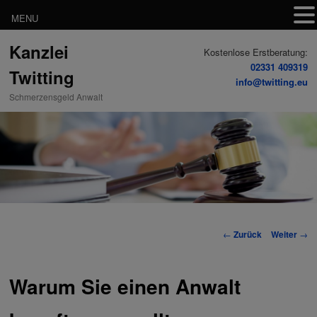
MENU
Zum
Kanzlei
Inhalt
Kostenlose Erstberatung:
wechseln
02331 409319
Twitting
info@twitting.eu
Schmerzensgeld Anwalt
Beitrags-
←
Zurück
Weiter
→
Navigation
Warum Sie einen Anwalt