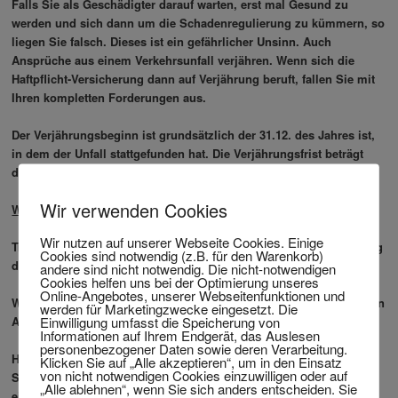
Falls Sie als Geschädigter darauf warten, erst mal Gesund zu
werden und sich dann um die Schadenregulierung zu kümmern, so
liegen Sie falsch. Dieses ist ein gefährlicher Unsinn. Auch
Ansprüche aus einem Verkehrsunfall verjähren. Wenn sich die
Haftpflicht-Versicherung dann auf Verjährung beruft, fallen Sie mit
Ihren kompletten Forderungen aus.
Der Verjährungsbeginn ist grundsätzlich der 31.12. des Jahres ist,
in dem der Unfall stattgefunden hat. Die Verjährungsfrist beträgt
dann 3 Jahre.
Wir verwenden Cookies
Was kostet die Beauftragung eines Rechtsanwalts
Wir nutzen auf unserer Webseite Cookies. Einige
Trifft Sie kein Mitverschulden, so muss die Haftpflicht-Versicherung
Cookies sind notwendig (z.B. für den Warenkorb)
der Gegenseite die Anwaltskosten übernehmen.
andere sind nicht notwendig. Die nicht-notwendigen
Cookies helfen uns bei der Optimierung unseres
Online-Angebotes, unserer Webseitenfunktionen und
Wenn Sie allein am Unfall Schuld haben, so müssen Sie auch Ihren
werden für Marketingzwecke eingesetzt. Die
Einwilligung umfasst die Speicherung von
Anwalt selbst zahlen.
Informationen auf Ihrem Endgerät, das Auslesen
personenbezogener Daten sowie deren Verarbeitung.
Haben Sie aber eine Verkehrs-Rechtschutz-Versicherung, so kostet
Klicken Sie auf „Alle akzeptieren“, um in den Einsatz
von nicht notwendigen Cookies einzuwilligen oder auf
Sie die Inanspruchnahme eines Rechtsanwalts nichts. Haben Sie
„Alle ablehnen“, wenn Sie sich anders entscheiden. Sie
eine Selbstbeteiligung vereinbart, so zahlen Sie nur diese.